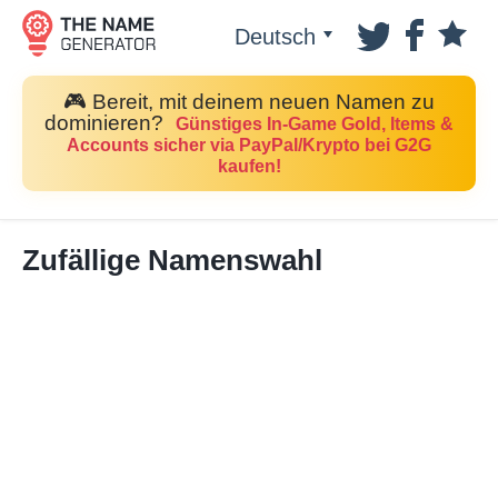
Deutsch
🎮 Bereit, mit deinem neuen Namen zu
dominieren?
Günstiges In-Game Gold, Items &
Accounts sicher via PayPal/Krypto bei G2G
kaufen!
Zufällige Namenswahl