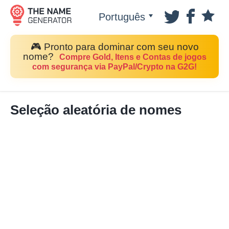
Português
🎮 Pronto para dominar com seu novo
nome?
Compre Gold, Itens e Contas de jogos
com segurança via PayPal/Crypto na G2G!
Seleção aleatória de nomes