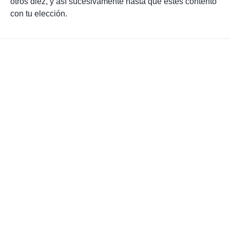
otros diez, y así sucesivamente hasta que estés contento
con tu elección.