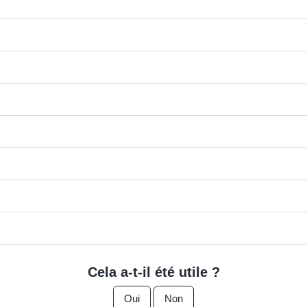
Cela a-t-il été utile ?
Oui
Non