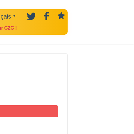
çais
ur G2G !