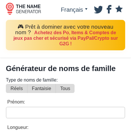
Français
🎮 Prêt à dominer avec votre nouveau
nom ?
Achetez des Po, Items & Comptes de
jeux pas cher et sécurisé via PayPal/Crypto sur
G2G !
Générateur de noms de famille
Type de noms de famille:
Réels
Fantaisie
Tous
Prénom:
Longueur: