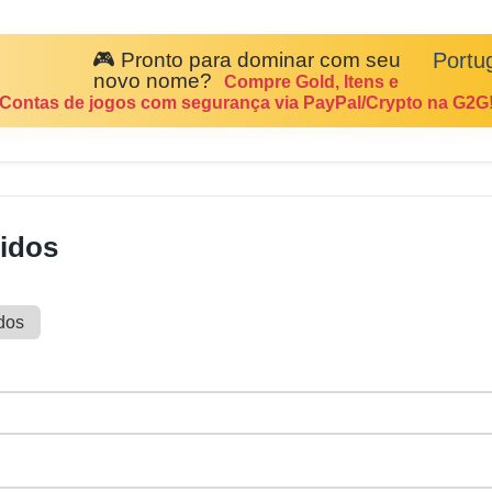
🎮 Pronto para dominar com seu
Portu
novo nome?
Compre Gold, Itens e
Contas de jogos com segurança via PayPal/Crypto na G2G
lidos
dos