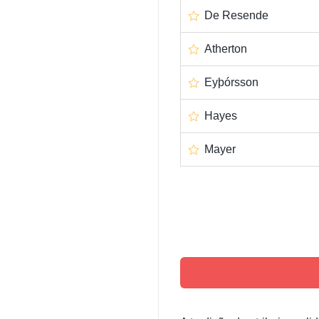
De Resende
Atherton
Eyþórsson
Hayes
Mayer