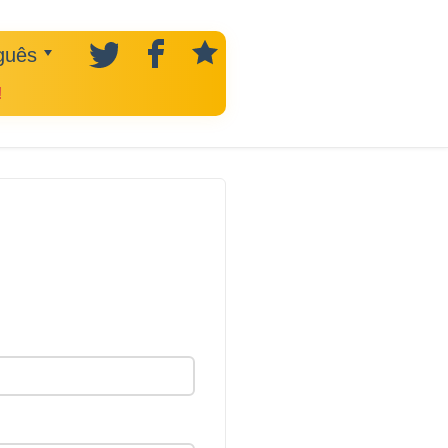
guês
!