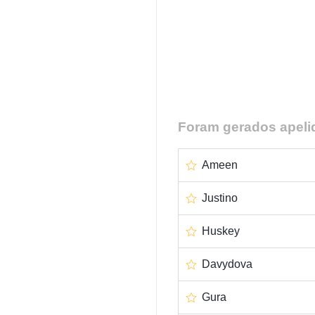
Foram gerados apelid
Ameen
Justino
Huskey
Davydova
Gura