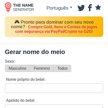
Português
🎮 Pronto para dominar com seu novo
nome?
Compre Gold, Itens e Contas de jogos
com segurança via PayPal/Crypto na G2G!
Gerar nome do meio
Sexo:
Masculino
Feminino
Todos
Nome próprio do bebé:
Apelido do bebé: